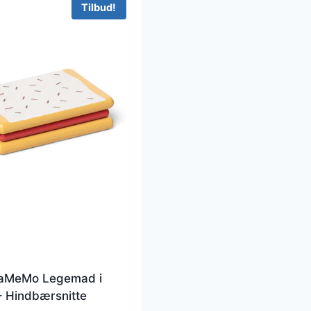
Tilbud!
MeMo Legemad i
 Hindbærsnitte