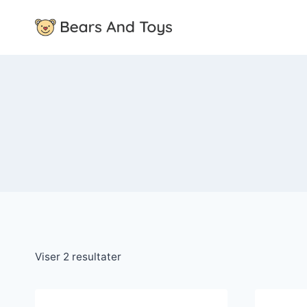
Fortsæt
til
indhold
Viser 2 resultater