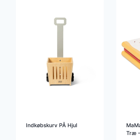
Indkøbskurv PÅ Hjul
MaMa
Træ –