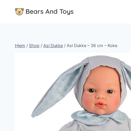
Fortsæt
til
indhold
Hjem
/
Shop
/
Asi Dukke
/
Asi Dukke – 36 cm – Koke