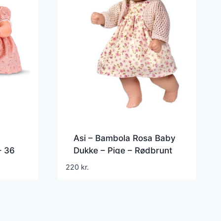
Asi – Bambola Rosa Baby
– 36
Dukke – Pige – Rødbrunt
Hår Og Kjole
220
kr.