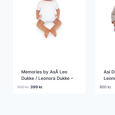
Memories by AsÃ­ Leo
Asi D
Dukke / Leonora Dukke –
Leon
46 cm. – Hvid Body
Den
Den
500
kr.
399
kr.
800
kr.
oprindelige
aktuelle
pris
pris
var:
er:
500 kr..
399 kr..