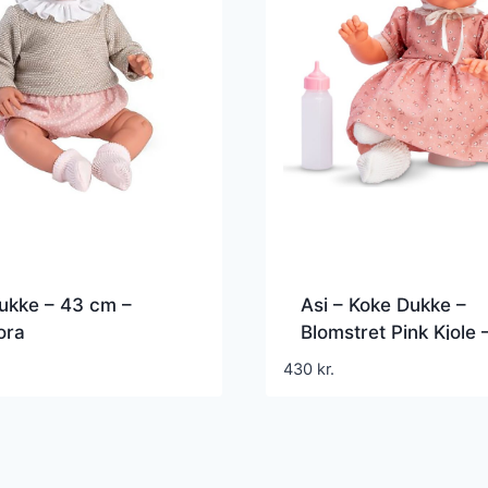
ukke – 43 cm –
Asi – Koke Dukke –
ora
Blomstret Pink Kjole 
Cm
430
kr.