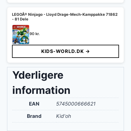
LEGOÂ® Ninjago - Lloyd Drage-Mech-Kamppakke 71862
- 81 Dele
90
kr.
KIDS-WORLD.DK →
Yderligere
information
EAN
5745000666621
Brand
Kid'oh