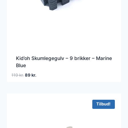
Kid’oh Skumlegegulv – 9 brikker – Marine
Blue
Den
Den
119
kr.
89
kr.
oprindelige
aktuelle
pris
pris
var:
er:
119 kr..
89 kr..
Tilbud!