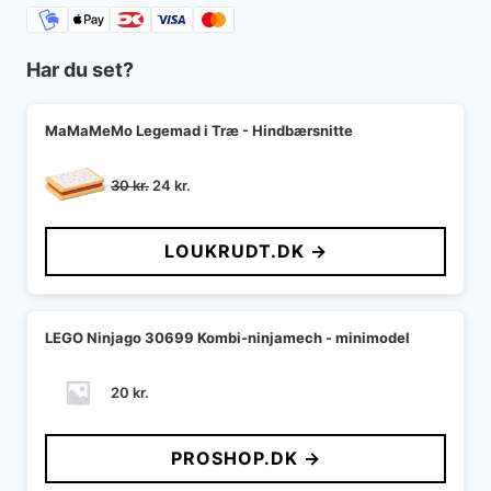
Har du set?
MaMaMeMo Legemad i Træ - Hindbærsnitte
Den
Den
30
kr.
24
kr.
oprindelige
aktuelle
pris
pris
LOUKRUDT.DK →
var:
er:
30 kr..
24 kr..
LEGO Ninjago 30699 Kombi-ninjamech - minimodel
20
kr.
PROSHOP.DK →