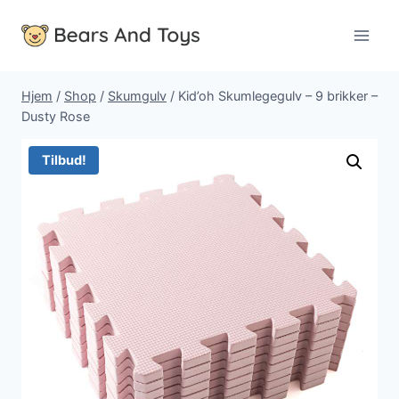
Fortsæt
til
indhold
Hjem
/
Shop
/
Skumgulv
/
Kid’oh Skumlegegulv – 9 brikker –
Dusty Rose
Tilbud!