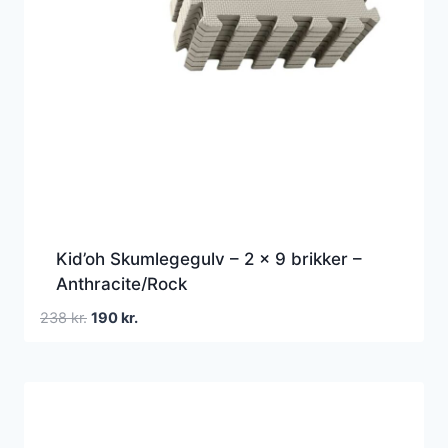
Kid’oh Skumlegegulv – 2 x 9 brikker –
Anthracite/Rock
Den
Den
238
kr.
190
kr.
oprindelige
aktuelle
pris
pris
var:
er:
238 kr..
190 kr..