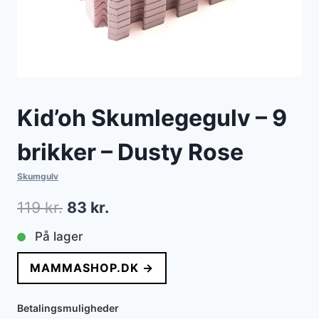
Kid’oh Skumlegegulv – 9
brikker – Dusty Rose
Skumgulv
Den
Den
119
kr.
83
kr.
oprindelige
aktuelle
På lager
pris
pris
MAMMASHOP.DK →
var:
er:
119 kr..
83 kr..
Betalingsmuligheder