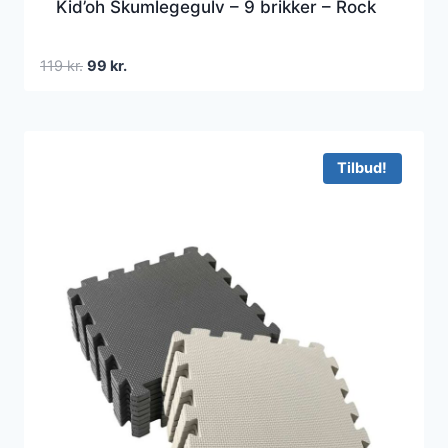
Kid’oh Skumlegegulv – 9 brikker – Rock
Den
Den
119
kr.
99
kr.
oprindelige
aktuelle
pris
pris
var:
er:
119 kr..
99 kr..
Tilbud!