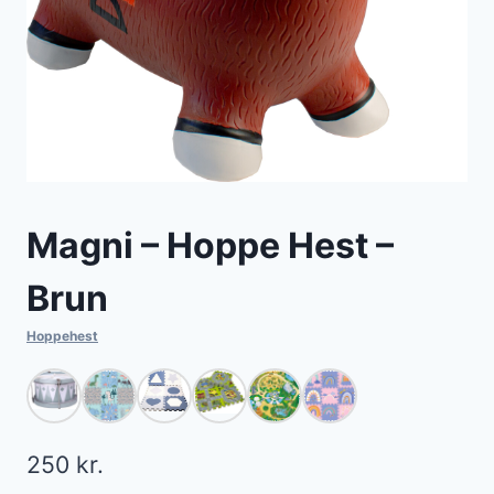
Magni – Hoppe Hest –
Brun
Hoppehest
250
kr.