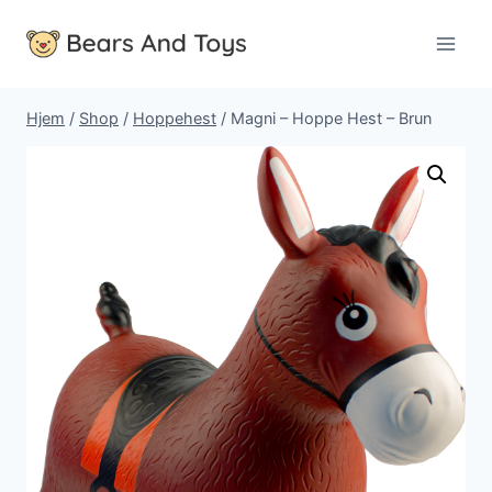
Fortsæt
til
indhold
Hjem
/
Shop
/
Hoppehest
/
Magni – Hoppe Hest – Brun