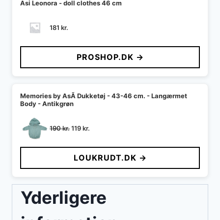
Asi Leonora - doll clothes 46 cm
181
kr.
PROSHOP.DK →
Memories by AsÃ­ Dukketøj - 43-46 cm. - Langærmet
Body - Antikgrøn
Den
Den
190
kr.
119
kr.
oprindelige
aktuelle
pris
pris
LOUKRUDT.DK →
var:
er:
190 kr..
119 kr..
Yderligere