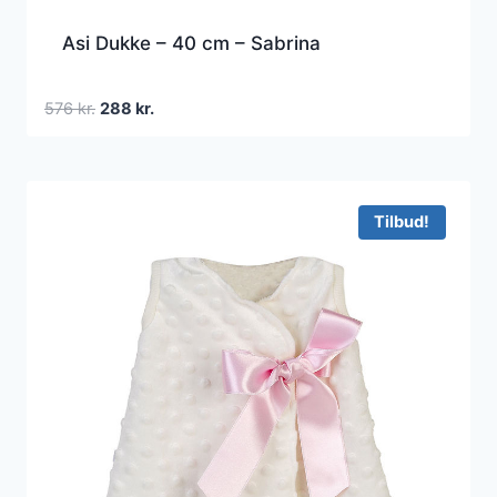
Asi Dukke – 40 cm – Sabrina
Den
Den
576
kr.
288
kr.
oprindelige
aktuelle
pris
pris
var:
er:
576 kr..
288 kr..
Tilbud!