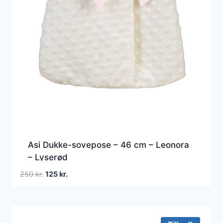
Asi Dukke-sovepose – 46 cm – Leonora
– Lyserød
Den
Den
250
kr.
125
kr.
oprindelige
aktuelle
pris
pris
var:
er:
250 kr..
125 kr..