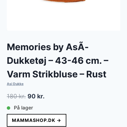
Memories by AsÃ­
Dukketøj – 43-46 cm. –
Varm Strikbluse – Rust
Asi Dukke
Den
Den
180
kr.
90
kr.
oprindelige
aktuelle
På lager
pris
pris
MAMMASHOP.DK →
var:
er: