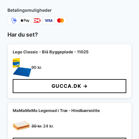
180 kr..
90 kr..
Betalingsmuligheder
Har du set?
Lego Classic - Blå Byggeplade - 11025
90
kr.
GUCCA.DK →
MaMaMeMo Legemad i Træ - Hindbærsnitte
Den
Den
30
kr.
24
kr.
oprindelige
aktuelle
pris
pris