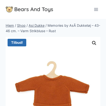
Fortsæt
til
indhold
Hjem
/
Shop
/
Asi Dukke
/
Memories by AsÃ­ Dukketøj – 43-
46 cm. – Varm Strikbluse – Rust
Tilbud!