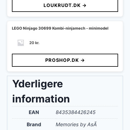
LOUKRUDT.DK →
var:
er:
30 kr..
24 kr..
LEGO Ninjago 30699 Kombi-ninjamech - minimodel
20
kr.
PROSHOP.DK →
Yderligere
information
EAN
8435384426245
Brand
Memories by AsÃ­