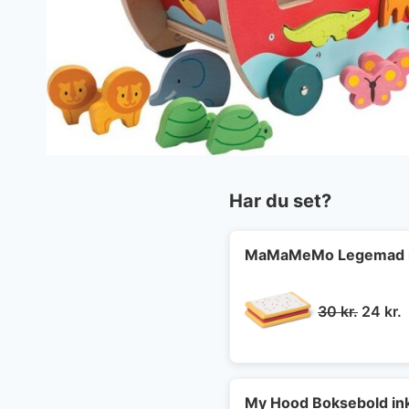
Har du set?
MaMaMeMo Legemad i 
Den
30
kr.
24
kr.
oprind
a
pris
p
var:
e
30 kr..
2
My Hood Boksebold in