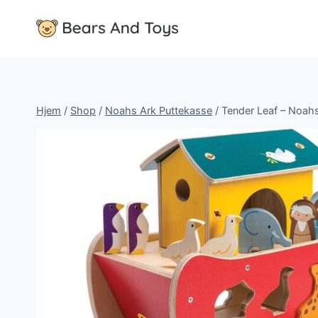
Fortsæt
til
indhold
Hjem
/
Shop
/
Noahs Ark Puttekasse
/
Tender Leaf – Noah