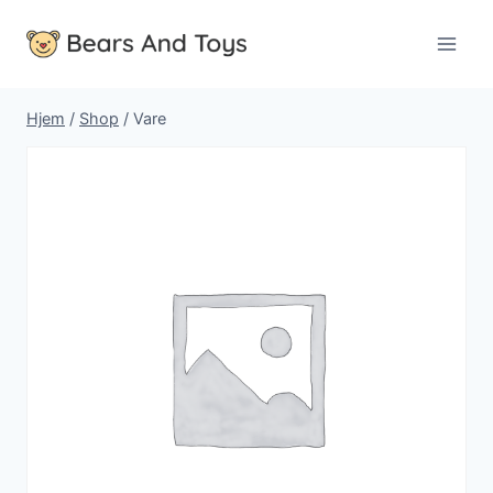
Fortsæt
til
indhold
Hjem
/
Shop
/
Vare