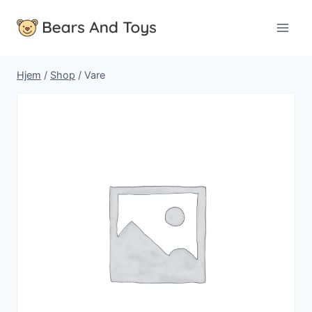
Fortsæt
til
indhold
Hjem
/
Shop
/
Vare