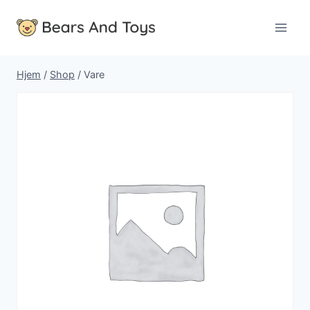
Fortsæt
til
indhold
Hjem
/
Shop
/
Vare