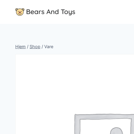
Fortsæt
til
indhold
Hjem
/
Shop
/
Vare