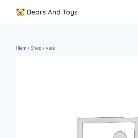
Fortsæt
til
indhold
Hjem
/
Shop
/
Vare