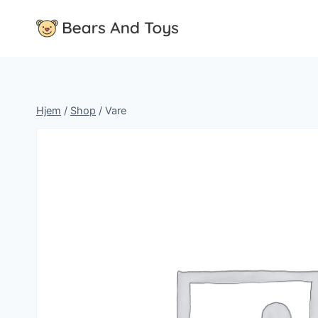
Fortsæt
til
indhold
Hjem
/
Shop
/
Vare