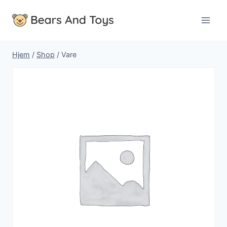
Fortsæt
til
indhold
Hjem
/
Shop
/
Vare