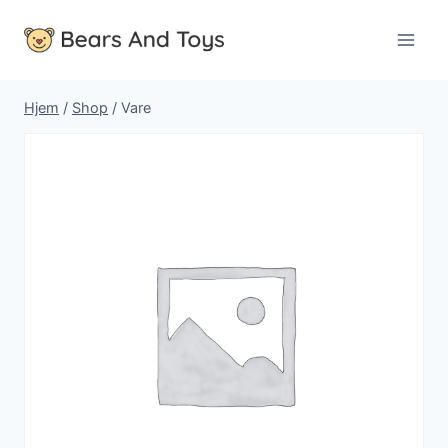
Fortsæt
til
indhold
Hjem
/
Shop
/
Vare