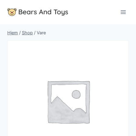
Fortsæt
til
indhold
Hjem
/
Shop
/
Vare