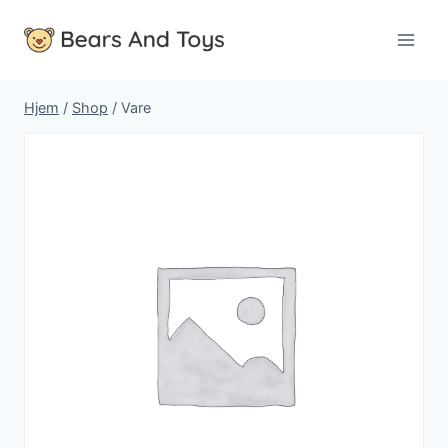
Fortsæt
til
indhold
Hjem
/
Shop
/
Vare