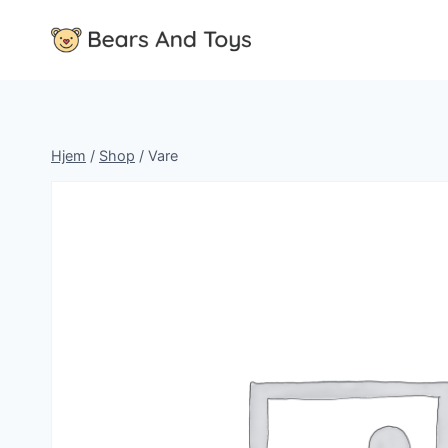
Fortsæt
til
indhold
Hjem
/
Shop
/
Vare