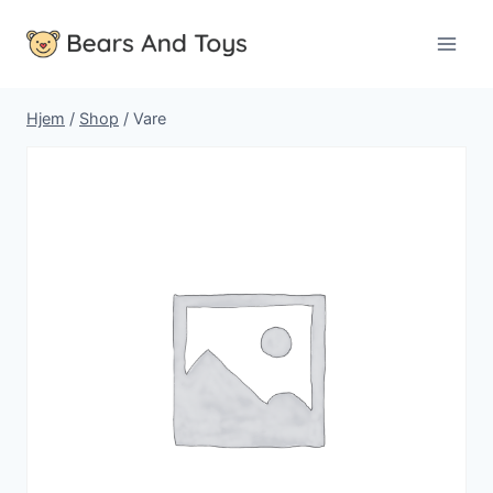
Fortsæt
til
indhold
Hjem
/
Shop
/
Vare