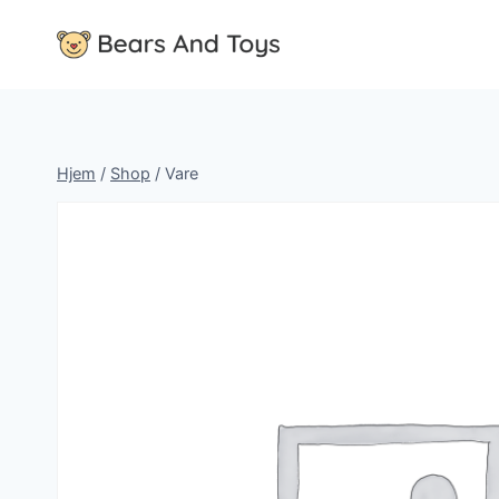
Fortsæt
til
indhold
Hjem
/
Shop
/
Vare