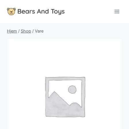
Fortsæt
til
indhold
Hjem
/
Shop
/
Vare