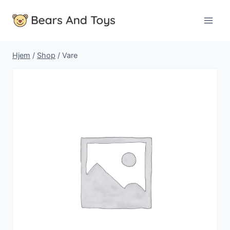
Fortsæt
til
indhold
Hjem
/
Shop
/
Vare