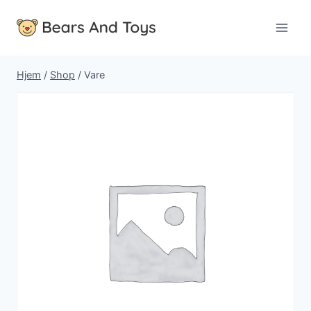
Fortsæt
til
indhold
Hjem
/
Shop
/
Vare