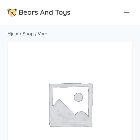
Fortsæt
til
indhold
Hjem
/
Shop
/
Vare