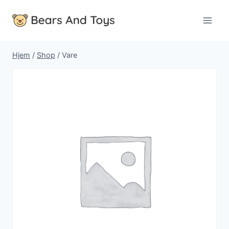
Fortsæt
til
indhold
Hjem
/
Shop
/
Vare