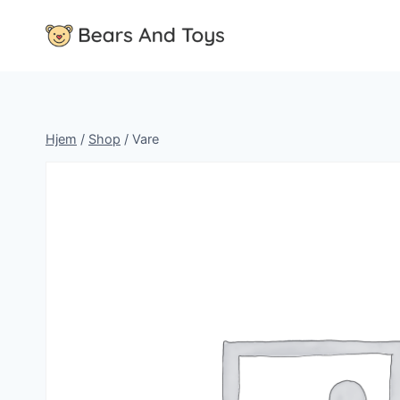
Fortsæt
til
indhold
Hjem
/
Shop
/
Vare