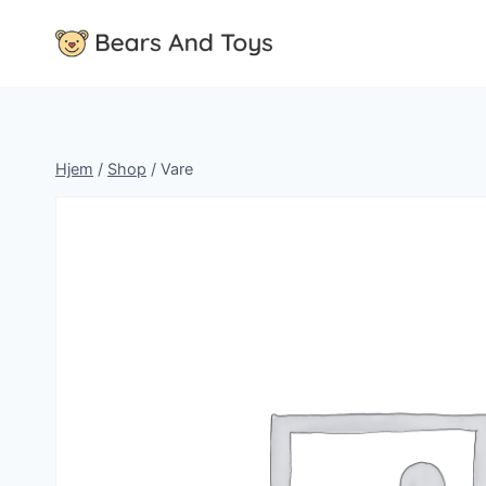
Fortsæt
til
indhold
Hjem
/
Shop
/
Vare