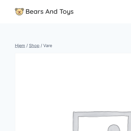
Fortsæt
til
indhold
Hjem
/
Shop
/
Vare