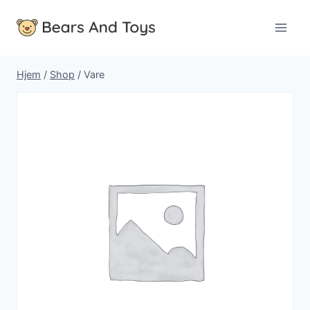
Fortsæt
til
indhold
Hjem
/
Shop
/
Vare