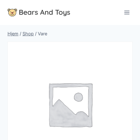
Fortsæt
til
indhold
Hjem
/
Shop
/
Vare