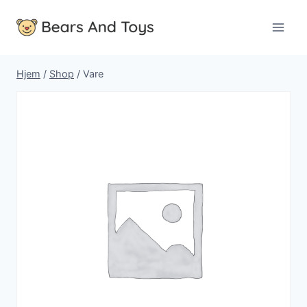
Fortsæt
til
indhold
Hjem
/
Shop
/
Vare