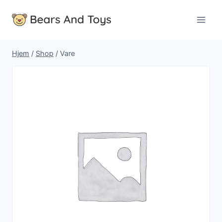
Fortsæt
til
indhold
Hjem
/
Shop
/
Vare