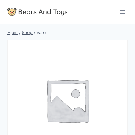
Fortsæt
til
indhold
Hjem
/
Shop
/
Vare