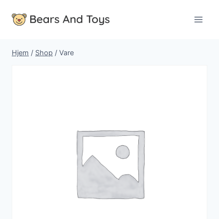
Fortsæt
til
indhold
Hjem
/
Shop
/
Vare