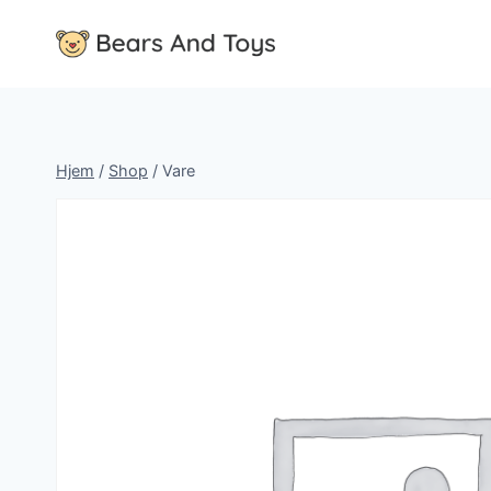
Fortsæt
til
indhold
Hjem
/
Shop
/
Vare