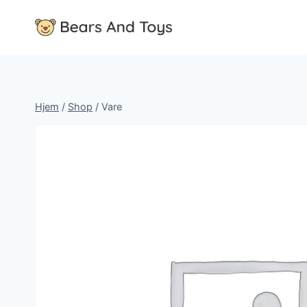
Fortsæt
til
indhold
Hjem
/
Shop
/
Vare