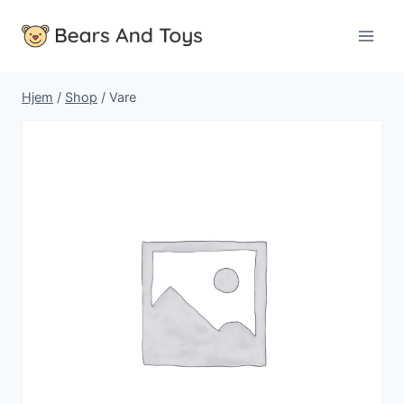
Fortsæt
til
indhold
Hjem
/
Shop
/
Vare