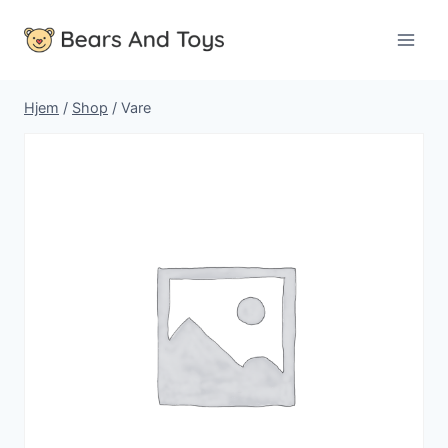
Fortsæt
til
indhold
Hjem
/
Shop
/
Vare