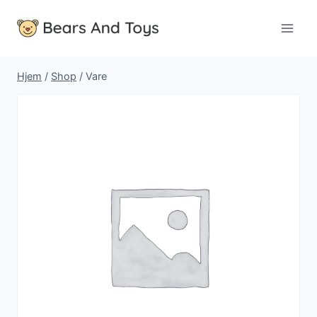
Fortsæt
til
indhold
Hjem
/
Shop
/
Vare