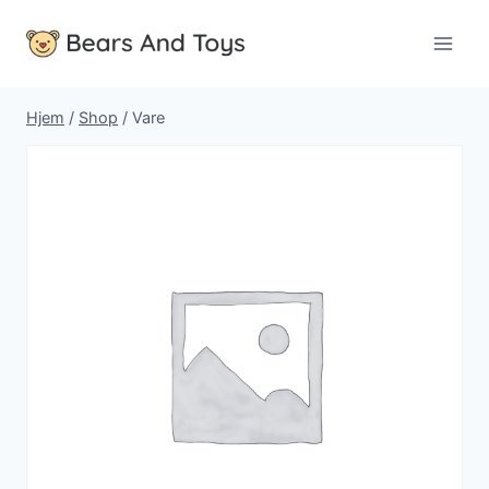
Fortsæt
til
indhold
Hjem
/
Shop
/
Vare