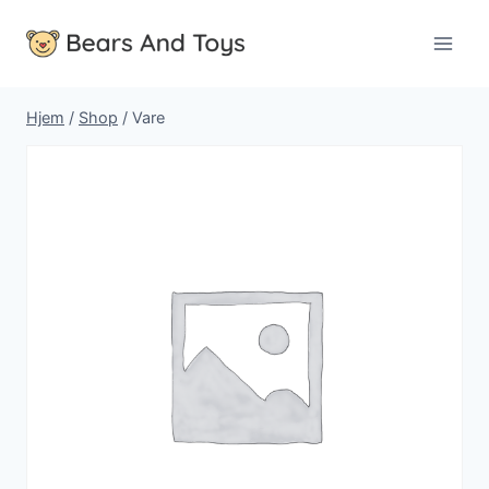
Fortsæt
til
indhold
Hjem
/
Shop
/
Vare