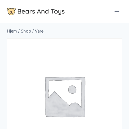
Fortsæt
til
indhold
Hjem
/
Shop
/
Vare