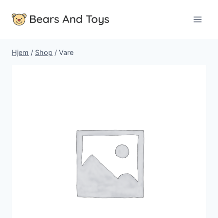
Fortsæt
til
indhold
Hjem
/
Shop
/
Vare