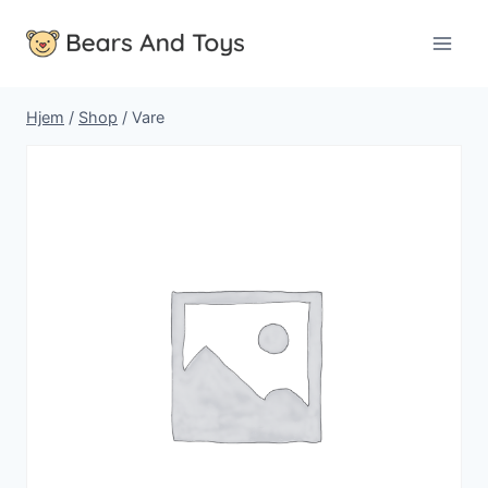
Fortsæt
til
indhold
Hjem
/
Shop
/
Vare