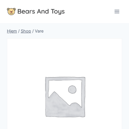
Fortsæt
til
indhold
Hjem
/
Shop
/
Vare