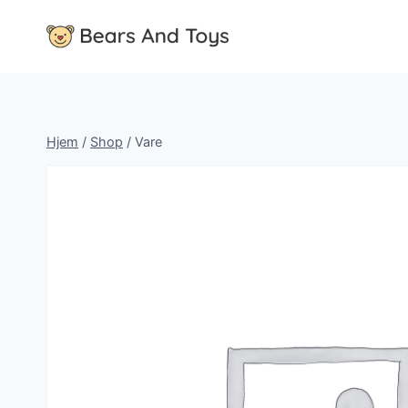
Fortsæt
til
indhold
Hjem
/
Shop
/
Vare