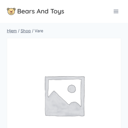
Fortsæt
til
indhold
Hjem
/
Shop
/
Vare