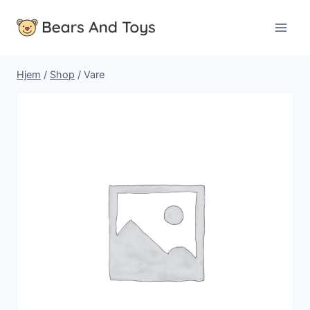
Fortsæt
til
indhold
Hjem
/
Shop
/
Vare