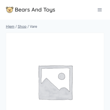
Fortsæt
til
indhold
Hjem
/
Shop
/
Vare