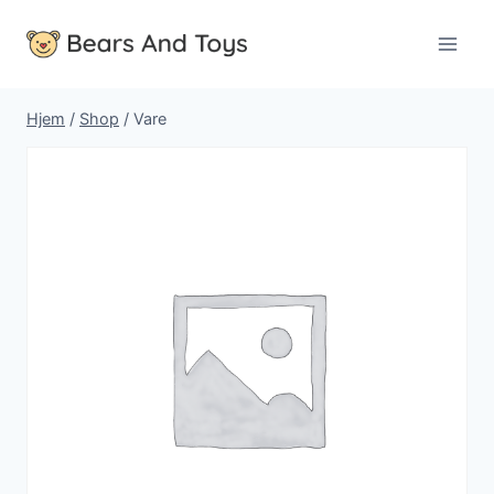
Fortsæt
til
indhold
Hjem
/
Shop
/
Vare