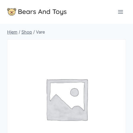
Fortsæt
til
indhold
Hjem
/
Shop
/
Vare